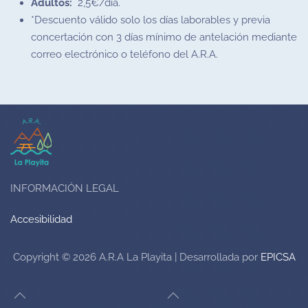
Adultos:
2,5€/día.
*Descuento válido solo los días laborables y previa
concertación con 3 días mínimo de antelación mediante
correo electrónico o teléfono del A.R.A.
INFORMACIÓN LEGAL
Accesibilidad
Copyright ©
2026
A.R.A La Playita |
Desarrollada por
EPICSA