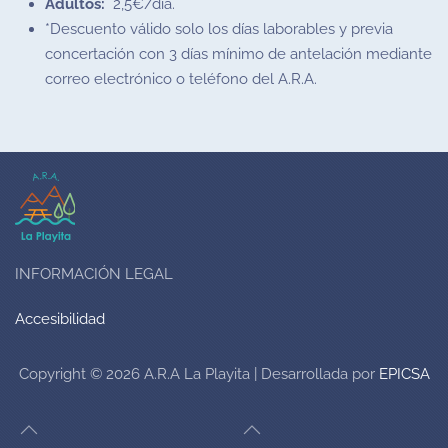
Adultos:
2,5€/día.
*Descuento válido solo los días laborables y previa
concertación con 3 días mínimo de antelación mediante
correo electrónico o teléfono del A.R.A.
INFORMACIÓN LEGAL
Accesibilidad
Copyright ©
2026
A.R.A La Playita |
Desarrollada por
EPICSA