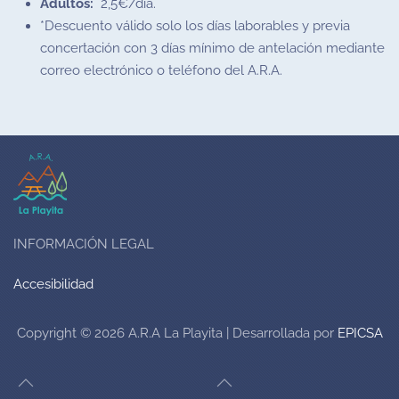
Adultos:
2,5€/día.
*Descuento válido solo los días laborables y previa
concertación con 3 días mínimo de antelación mediante
correo electrónico o teléfono del A.R.A.
INFORMACIÓN LEGAL
Accesibilidad
Copyright ©
2026
A.R.A La Playita |
Desarrollada por
EPICSA